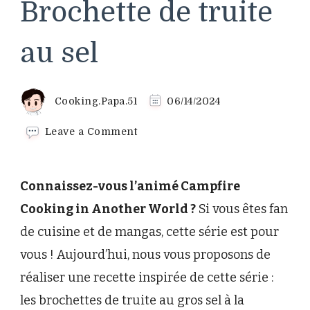
Brochette de truite
au sel
Cooking.Papa.51
06/14/2024
on
Leave a Comment
La
recette
de
Connaissez-vous l’animé Campfire
Brochette
de
Cooking in Another World ?
Si vous êtes fan
truite
de cuisine et de mangas, cette série est pour
au
sel
vous ! Aujourd’hui, nous vous proposons de
réaliser une recette inspirée de cette série :
les brochettes de truite au gros sel à la