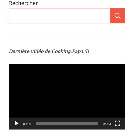
Rechercher
Re
Dernière vidéo de Cooking.Papa.51
Lecteur
vidéo
00:00
04:03