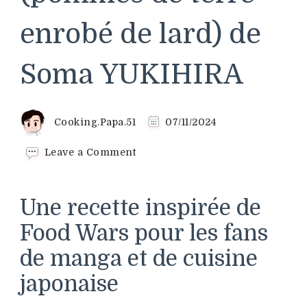
enrobé de lard) de
Soma YUKIHIRA
Cooking.Papa.51
07/11/2024
on
Leave a Comment
Rôti
de
porc
Une recette inspirée de
(pommes
de
Food Wars pour les fans
terre
de manga et de cuisine
enrobé
de
japonaise
lard)
de