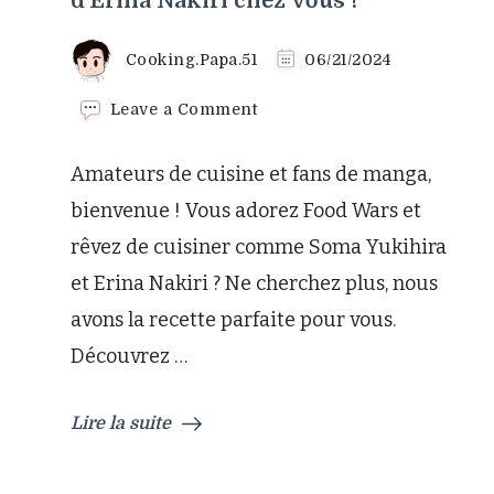
d’Erina Nakiri chez Vous !
Cooking.Papa.51
06/21/2024
on
Leave a Comment
Food
Wars
Amateurs de cuisine et fans de manga,
:
les
bienvenue ! Vous adorez Food Wars et
Œufs
rêvez de cuisiner comme Soma Yukihira
Bénédicte
d’Erina
et Erina Nakiri ? Ne cherchez plus, nous
Nakiri
avons la recette parfaite pour vous.
chez
Vous
Découvrez …
!
Lire la suite