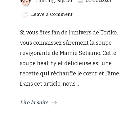
Cooking.Papa.51
05/30/2024
on
Leave a Comment
La
délicieuse
Si vous êtes fan de l’univers de Toriko,
soupe
revigorante
vous connaissez sûrement la soupe
de
revigorante de Mamie Setsuno. Cette
Mamie
Setsuno
soupe healthy et délicieuse est une
dans
recette qui réchauffe le cœur et l’âme.
Toriko
Dans cet article, nous …
Lire la suite