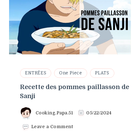
ENTRÉES
One Piece
PLATS
Recette des pommes paillasson de
Sanji
Cooking.Papa.51
05/22/2024
on
Leave a Comment
Recette
des