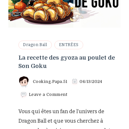
Dragon Ball
ENTRÉES
La recette des gyoza au poulet de
Son Goku
Cooking.Papa.51
06/13/2024
on
Leave a Comment
La
recette
Vous qui êtes un fan de l’univers de
des
gyoza
Dragon Ball et que vous cherchez à
au