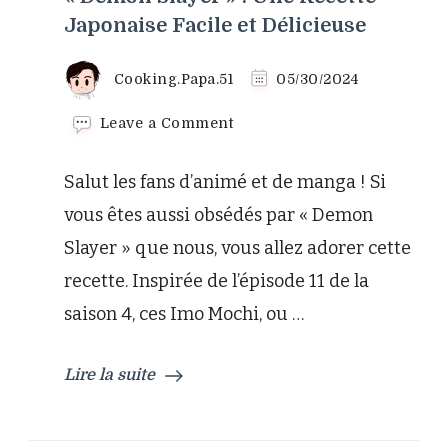
Japonaise Facile et Délicieuse
Cooking.Papa.51
05/30/2024
on
Leave a Comment
Découvrez
les
Salut les fans d’animé et de manga ! Si
Imo
Mochi
vous êtes aussi obsédés par « Demon
de
Slayer » que nous, vous allez adorer cette
« Demon
Slayer »
recette. Inspirée de l’épisode 11 de la
:
saison 4, ces Imo Mochi, ou …
Une
Recette
Japonaise
Lire la suite
Facile
et
Délicieuse