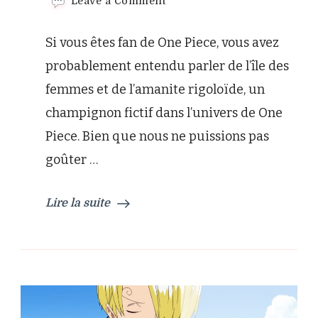
on
Leave a Comment
Les
champignons
Si vous êtes fan de One Piece, vous avez
parfumés
aux
probablement entendu parler de l’île des
herbes
femmes et de l’amanite rigoloïde, un
de
l’île
champignon fictif dans l’univers de One
des
Piece. Bien que nous ne puissions pas
femmes
goûter …
Lire la suite