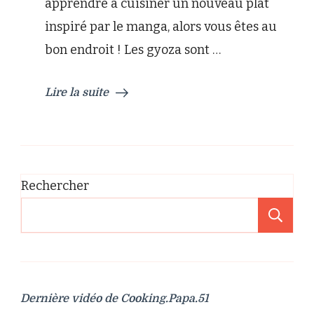
apprendre à cuisiner un nouveau plat
poulet
de
inspiré par le manga, alors vous êtes au
Son
bon endroit ! Les gyoza sont …
Goku
Lire la suite
Rechercher
Re
Dernière vidéo de Cooking.Papa.51