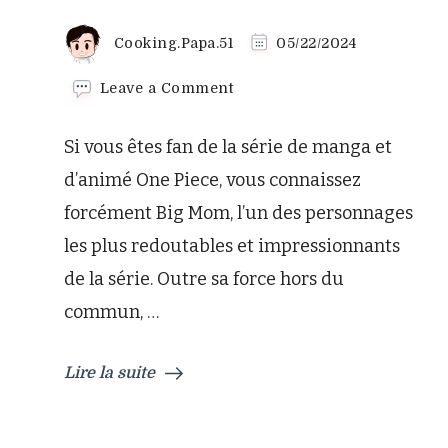
Cooking.Papa.51
05/22/2024
on
Leave a Comment
La
Tropézienne
Si vous êtes fan de la série de manga et
de
Big
d’animé One Piece, vous connaissez
Mom
forcément Big Mom, l’un des personnages
–
Le
les plus redoutables et impressionnants
dessert
de la série. Outre sa force hors du
qui
vous
commun, …
fera
voyager
dans
Lire la suite
l’univers
de
One
Piece