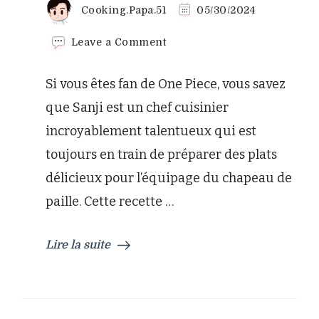
Cooking.Papa.51
05/30/2024
on
Leave a Comment
La
recette
Si vous êtes fan de One Piece, vous savez
de
riz
que Sanji est un chef cuisinier
sautés
incroyablement talentueux qui est
aux
fruits
toujours en train de préparer des plats
de
délicieux pour l’équipage du chapeau de
mer
de
paille. Cette recette …
Sanji
Lire la suite