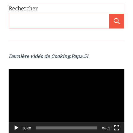
Rechercher
Re
Dernière vidéo de Cooking.Papa.51
Lecteur
vidéo
00:00
04:03