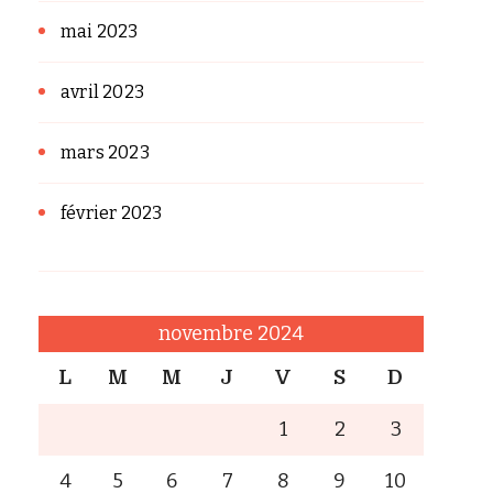
mai 2023
avril 2023
mars 2023
février 2023
novembre 2024
L
M
M
J
V
S
D
1
2
3
4
5
6
7
8
9
10