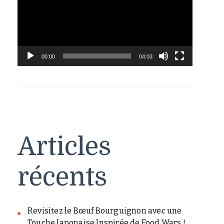
00:00
04:03
Articles
récents
Revisitez le Bœuf Bourguignon avec une
Touche Japonaise Inspirée de Food Wars !