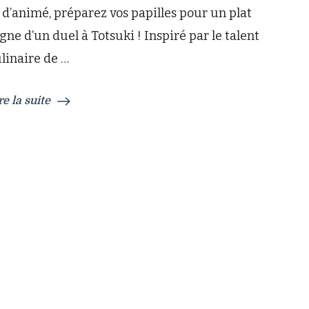
 d’animé, préparez vos papilles pour un plat
une
Touche
gne d’un duel à Totsuki ! Inspiré par le talent
Japonaise
linaire de …
Inspirée
de
Food
re la suite
Wars
!