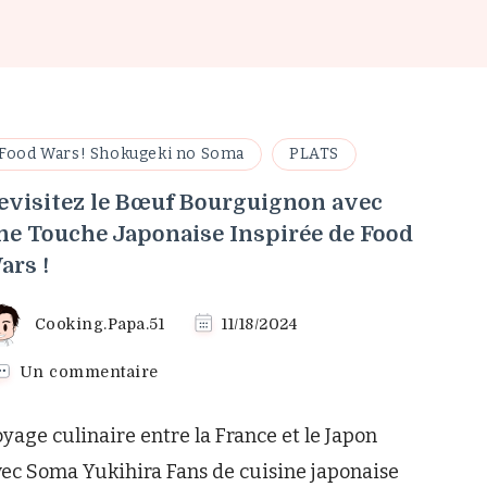
Food Wars! Shokugeki no Soma
PLATS
evisitez le Bœuf Bourguignon avec
ne Touche Japonaise Inspirée de Food
ars !
Cooking.Papa.51
11/18/2024
sur
Un commentaire
Revisitez
le
yage culinaire entre la France et le Japon
Bœuf
Bourguignon
ec Soma Yukihira Fans de cuisine japonaise
avec