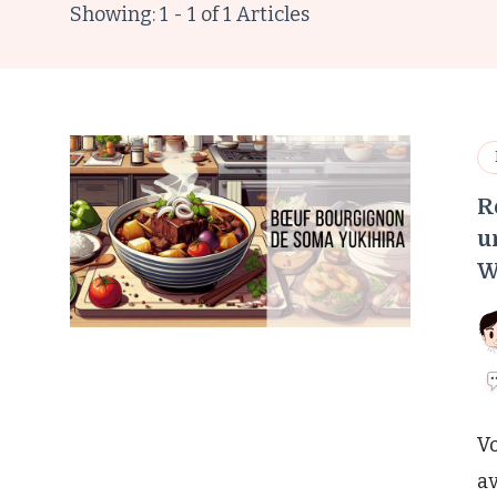
Showing: 1 - 1 of 1 Articles
R
u
W
Vo
av